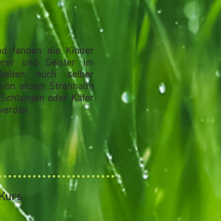
d fanden die Kinder
erer und Geister
im
ckelten auch selber
e von einem Strohhalm
 Schlangen oder Käfer
werden.
-Kurs