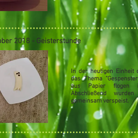
ober 2018 - Geisterstunde
In der heutigen Einheit 
das Thema
"Gespenster
aus Papier flogen
Abschließend wurden 
gemeinsam verspeist.