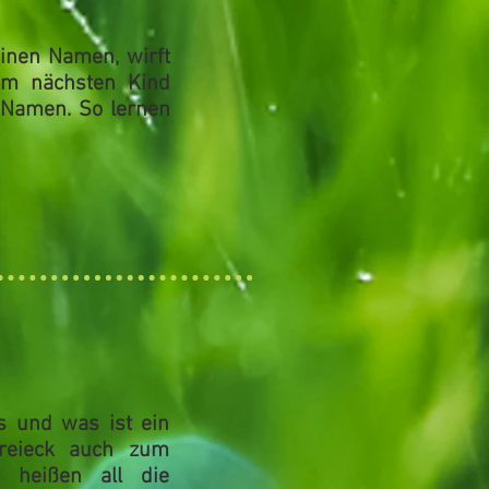
einen
Namen
, wirft
zum nächsten Kind
 Namen. So lernen
s und was ist ein
reieck auch zum
 heißen all die