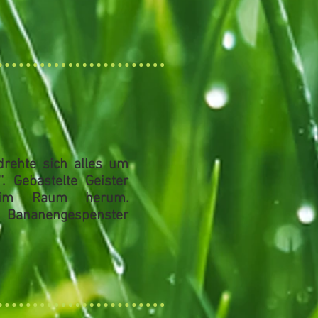
drehte sich alles um
"
. Gebastelte Geister
 im Raum herum.
Bananengespenster