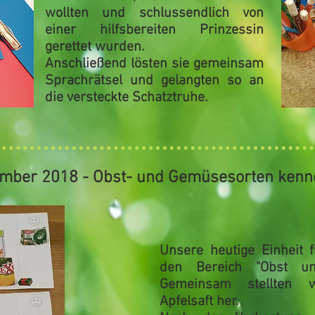
wollten und schlussendlich
von
einer hilfsbereiten Prinzessin
gerettet wurden.
Anschließend lösten sie gemeinsam
Sprachrätsel
und gelangten so an
die versteckte
Schatztruhe
.
ember 2018 - Obst- und Gemüsesorten kenn
Unsere heutige Einheit 
den Bereich
"Obst u
Gemeinsam stellten
Apfelsaft
her.