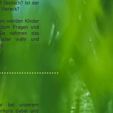
 Deutsch? Ist der
 Viereck?
ten werden Kinder
 zum Fragen und
 Sie nehmen das
sster wahr und
n.
ar bei unserem
erkurs dabei und