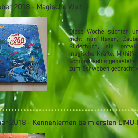
tober 2018 - Magische Welt
Diese Woche suchten un
nicht nur
Hexen, Zaub
Bilderbuch, sie entwi
magische Kräfte
. Mithilf
konnten selbstgebastelte
zum Schweben gebracht 
ober 2018 - Kennenlernen beim ersten LIMU