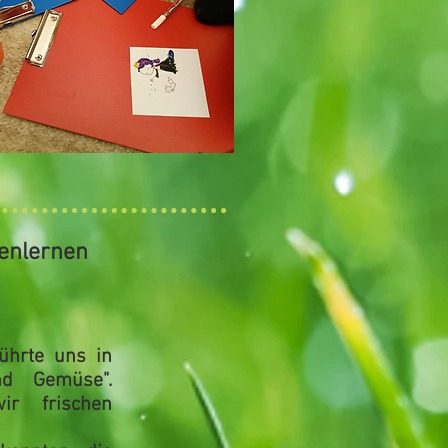
enlernen
führte uns in
nd Gemüse"
.
 wir
frischen