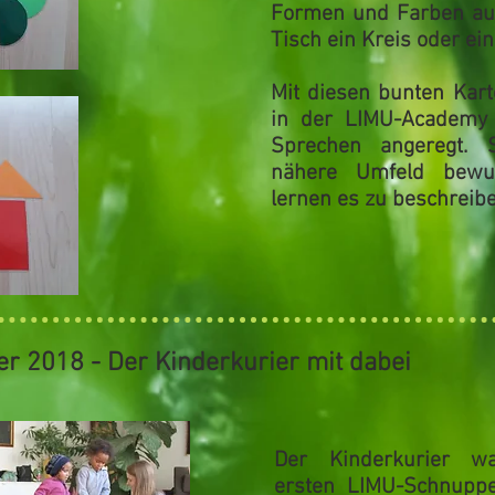
Formen und Farben auf
Tisch ein Kreis oder ein
Mit diesen bunten Kar
in der LIMU-Academy
Sprechen angeregt.
nähere Umfeld bewu
lernen es zu beschreibe
er 2018 - Der Kinderkurier mit dabei
Der Kinderkurier w
ersten LIMU-Schnupp