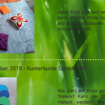
Jedes Kind sagt laut s
dann die lila Wolle 
und fragt nach dessen
sich alle kennen!
ober 2018 - Kunterbunte Sprachwelt
Wie sieht ein
Kreis
au
Dreieck
? Kann das D
Viereck
werden? Wie