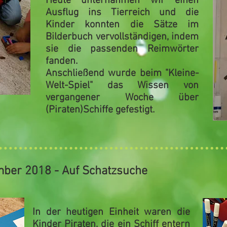
Heute unternahmen wir einen
Ausflug ins
Tierreich
und die
Kinder konnten die Sätze im
Bilderbuch vervollständigen, indem
sie die
passenden Reimwörter
fanden.
Anschließend wurde beim "
Kleine-
Welt-Spiel"
das Wissen von
vergangener Woche über
(Piraten)Schiffe
gefestigt.
mber 2018 - Auf Schatzsuche
In der heutigen Einheit waren die
Kinder
Piraten
, die ein Schiff entern