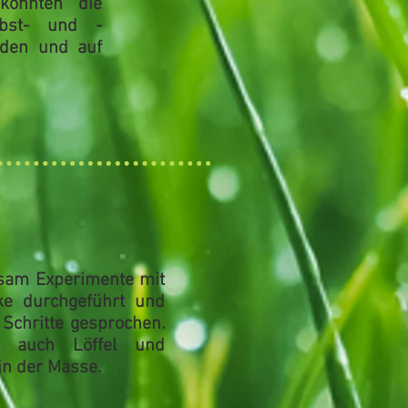
konnten die
sobst- und -
den und auf
nsam
Experimente mit
ke
durchgeführt und
 Schritte gesprochen.
, auch Löffel und
in der Masse.