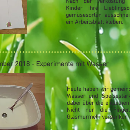
Nach der Verkostung 
Kinder ihre
Liebling
gemüsesorten
ausschnei
ein Arbeitsblatt kleben.
mber 2018 - Experimente mit Wasser
Heute haben wir gemei
Wasser und Speisestär
dabei über die einzelnen
Nicht nur die Finger
Glasmurmeln versanken 