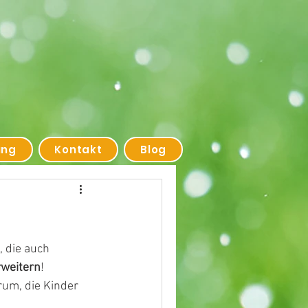
ung
Kontakt
Blog
, die auch 
rweitern
!
arum, die Kinder 