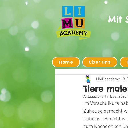
Mit 
Home
Über uns
LIMUacademy
13. 
Tiere male
Aktualisiert:
14. Dez. 2020
Im Vorschulkurs haben
Zuhause gemacht we
Dabei ist es nicht wi
zum Nachdenken un