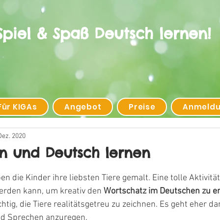
Spiel & Spaß Deutsch lernen!
Für KIGAs
Angebot
Preise
Anmeld
Dez. 2020
n und Deutsch lernen
 die Kinder ihre liebsten Tiere gemalt. Eine tolle Aktivität
rden kann, um kreativ den 
Wortschatz im Deutschen zu e
chtig, die Tiere realitätsgetreu zu zeichnen. Es geht eher d
d Sprechen anzuregen.